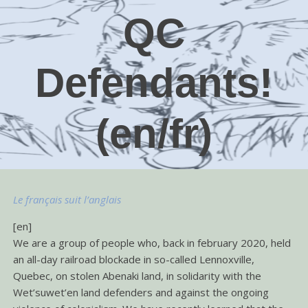
QC
Defendants!
(en/fr)
Le français suit l’anglais
[en]
We are a group of people who, back in february 2020, held
an all-day railroad blockade in so-called Lennoxville,
Quebec, on stolen Abenaki land, in solidarity with the
Wet’suwet’en land defenders and against the ongoing