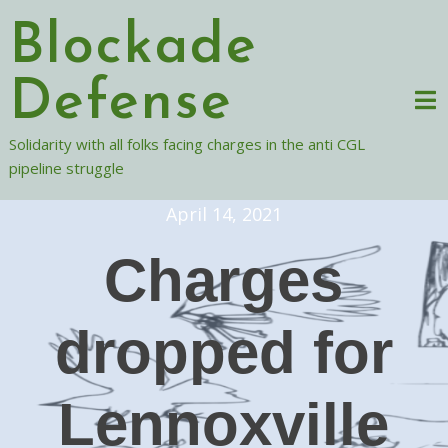
Skip
Blockade
to
content
Defense
Solidarity with all folks facing charges in the anti CGL
pipeline struggle
April 14, 2021
Charges
dropped for
Lennoxville